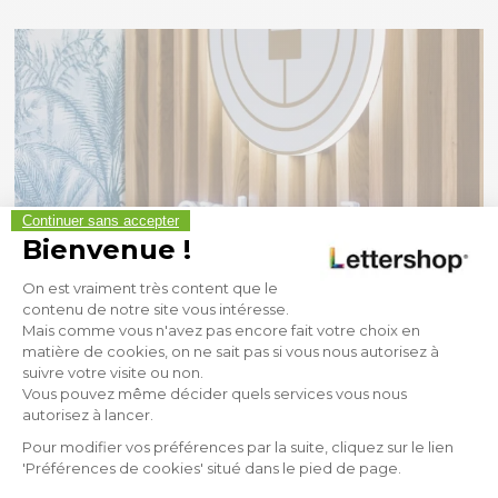
Continuer sans accepter
Bienvenue !
Plateforme de Gestion du Consen
On est vraiment très content que le
contenu de notre site vous intéresse.
Enseigne Notaire
Mais comme vous n'avez pas encore fait votre choix en
matière de cookies, on ne sait pas si vous nous autorisez à
suivre votre visite ou non.
Une
enseigne notaire
bien conçue inspire confiance. Avec
Axeptio consent
Vous pouvez même décider quels services vous nous
des matériaux nobles comme l’aluminium, le laiton ou le
autorisez à lancer.
verre sablé, nous créons des supports élégants et
Pour modifier vos préférences par la suite, cliquez sur le lien
prestigieux, alliant tradition et professionnalisme pour
'Préférences de cookies' situé dans le pied de page.
votre étude.