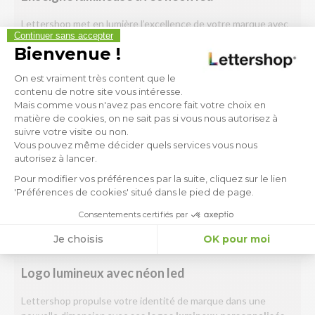
Lettershop met en lumière l’excellence de votre marque avec
Continuer sans accepter
des enseignes lumineuses innovantes utilisant le
néon LED
.
Bienvenue !
Alliant l’esthétique vintage du néon à l’efficacité énergétique
Plateforme de Gestion du Consen
des LEDs, ces enseignes offrent une luminosité et une
On est vraiment très content que le
contenu de notre site vous intéresse.
vivacité de couleurs inégalées. Conçues sur mesure, elles
Mais comme vous n'avez pas encore fait votre choix en
captent l’attention, jour et nuit, et insufflent une atmosphère
matière de cookies, on ne sait pas si vous nous autorisez à
unique à votre espace.
suivre votre visite ou non.
Axeptio consent
Vous pouvez même décider quels services vous nous
Que ce soit pour élever votre vitrine, décorer votre intérieur
autorisez à lancer.
ou signaler votre présence dans un événement, nos
enseignes néon LED
combinent durabilité, faible
Pour modifier vos préférences par la suite, cliquez sur le lien
consommation énergétique et un impact visuel fort. Avec
'Préférences de cookies' situé dans le pied de page.
Lettershop, illuminez votre identité de marque et éblouissez
Consentements certifiés par
votre audience.
Je choisis
OK pour moi
Logo lumineux avec néon led
Lettershop propulse votre identité de marque dans une