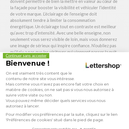
doivent permettre de bien la mettre en valeur au cœur de
la façade pour booster la visibilité et véhiculer l’identité
de votre marque. L’éclairage de l’enseigne doit
absolument tendre à limiter la consommation
énergétique. Un éclairage tout en contraste est meilleur
qu’avec trop d’intensité. Avec une belle enseigne, non
seulement vous serez visible de loin, mais vous donnerez
une image de sérieux qui inspire confiance. N’oubliez pas
qu’il n’y a pas que les visiteurs qui viennent passer la nuit
Continuer sans accepter
dans votre établissement qui la verront : les utilisateurs
Bienvenue !
qui se renseigneront à votre sujet sur internet la verront
Plateforme de Gestion du Consen
aussi sur des photos.
On est vraiment très content que le
contenu de notre site vous intéresse.
Pour un hôtel qui souhaite se distinguer avec une
Mais comme vous n'avez pas encore fait votre choix en
enseigne de qualité, choisir le bon prestataire est
matière de cookies, on ne sait pas si vous nous autorisez à
indispensable. Lettershop vous propose donc ses
suivre votre visite ou non.
Axeptio consent
services !
Vous pouvez même décider quels services vous nous
autorisez à lancer.
Pour modifier vos préférences par la suite, cliquez sur le lien
Création et fabrication en ligne
'Préférences de cookies' situé dans le pied de page.
d’enseignes personnalisées pour