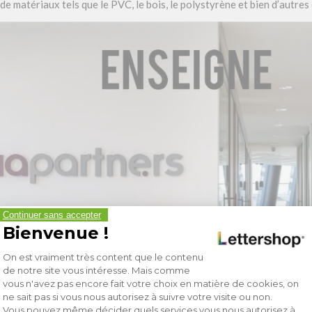
de matériaux tels que le PVC, le bois, le polystyrène et bien d’autre
Continuer sans accepter
Bienvenue !
Plateforme de Gestion du Consent
On est vraiment très content que le contenu
de notre site vous intéresse. Mais comme
vous n'avez pas encore fait votre choix en matière de cookies, on
ne sait pas si vous nous autorisez à suivre votre visite ou non.
Vous pouvez même décider quels services vous nous autorisez à