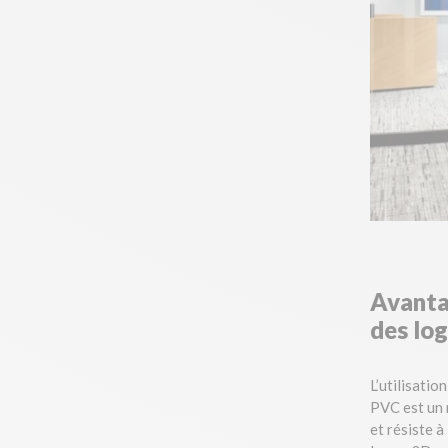
Avantag
des lo
L’utilisati
PVC est un m
et résiste 