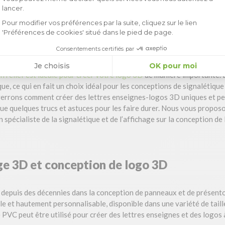
Axeptio consent
lancer.
Pour modifier vos préférences par la suite, cliquez sur le lien
'Préférences de cookies' situé dans le pied de page.
Consentements certifiés par
Je choisis
OK pour moi
n relief est idéale pour créer votre logo 3D
de manière importante. E
e, ce qui en fait un choix idéal pour les conceptions de signalétique
verrons comment créer des lettres enseignes-logos 3D uniques et per
que quelques trucs et astuces pour les faire durer. Nous vous propos
n spécialiste de la signalétique et de l’affichage sur la conception de
ge 3D et conception de logo 3D
sé depuis des décennies dans la conception de panneaux et de présento
le et hautement personnalisable, disponible dans une variété de taill
 PVC peut être utilisé pour créer des lettres enseignes et des logos à