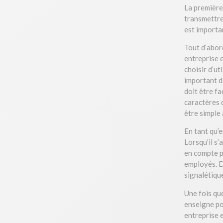
La première
transmettre
est importa
Tout d’abord
entreprise 
choisir d’ut
important de
doit être fa
caractères q
être simple
En tant qu’
Lorsqu’il s’
en compte p
employés. Da
signalétiqu
Une fois qu
enseigne po
entreprise e