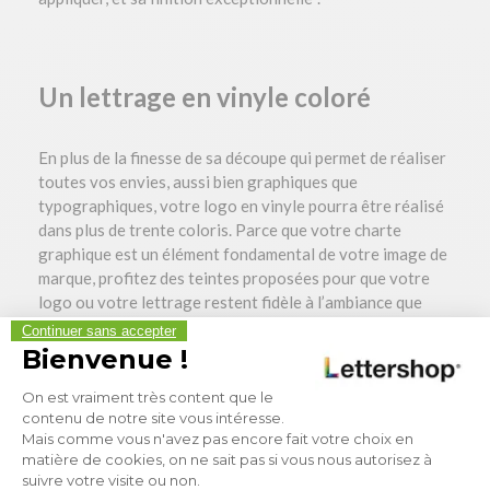
Un lettrage en vinyle coloré
En plus de la finesse de sa découpe qui permet de réaliser
toutes vos envies, aussi bien graphiques que
typographiques, votre logo en vinyle pourra être réalisé
dans plus de trente coloris. Parce que votre charte
graphique est un élément fondamental de votre image de
marque, profitez des teintes proposées pour que votre
logo ou votre lettrage restent fidèle à l’ambiance que
vous souhaitez pour votre boutique ou votre entreprise.
Continuer sans accepter
Avec seulement 64 microns d’épaisseur, le logo vinyle
Bienvenue !
apportera de l’élégance à vos locaux sans vous faire
Plateforme de Gestion du Consen
On est vraiment très content que le
perdre d’espace. Pouvant être développé sur une surface
contenu de notre site vous intéresse.
de 90 cm x 200 cm, confiez-nous la fabrication de votre
Mais comme vous n'avez pas encore fait votre choix en
logo ou de votre lettrage, avec vos couleurs ! Finesse de
matière de cookies, on ne sait pas si vous nous autorisez à
coupe, multitude de coloris, adapté à de nombreuses
suivre votre visite ou non.