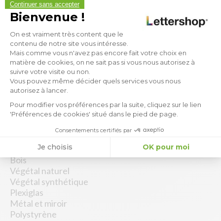
Vous pouvez compter sur une équipe experte qui vous
Continuer sans accepter
apportera tout son savoir faire pour gagner votre
Bienvenue !
satisfaction. Moyenne 9,8/10 Avis garanti.
Plateforme de Gestion du Consen
On est vraiment très content que le
Newsletter
contenu de notre site vous intéresse.
Mais comme vous n'avez pas encore fait votre choix en
Inscrivez vous à notre Newsletter pour recevoir en avant
matière de cookies, on ne sait pas si vous nous autorisez à
première nos nouveautés et promotions
suivre votre visite ou non.
Axeptio consent
Vous pouvez même décider quels services vous nous
autorisez à lancer.
Pour modifier vos préférences par la suite, cliquez sur le lien
'Préférences de cookies' situé dans le pied de page.
Consentements certifiés par
Enseigne
Je choisis
OK pour moi
PVC
Bois
Végétal naturel
Végétal synthétique
Plexiglas
Métal et miroir
Polystyrène